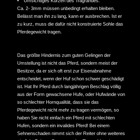
haben Sie nicht einfach ein Pferd mit schlechten
Hufen, sondern ein invalides Pferd! Bei einem
Sehnenschaden nimmt sich der Reiter ohne weiteres
ein Jahr Zeit zur Genesung des Tieres. Von einem
Pferd mit „kaputten Füssen“ wird aber oft aus
Unverstand oder purem Egoismus tägliche Präsenz
verlangt!
Invaliden brauchen Zeit für die Genesung!
‍ •
Das Entscheidende für gutes Gelingen ist die
Bodenbeschaffenheit! Man kann jedem Pferd die
Eisen abnehmen, aber nicht immer!
‍ •
Völlig ungeeignet ist gegossener Beton,
Pflastersteine, Betonrasengittersteine (zu starker
Abrieb)
‍ •
Geeignet ist möglichst dämpfender, weicher,
sauberer Boden wie Sand, Weide, Schnitzel auf
Unterbau, Gummi...
‍ •
Je hygienischer und trockener der Boden,
desto widerstandsfähiger wird das Horn.
‍ •
Das Hufhorn erhält seine Elastizität von innen.
Vom Hufe „wässern“ ist zwingend abzuraten. Das
Horn wird durch das anschließende Verdunsten
„aufgeschwemmt“ und spröder.