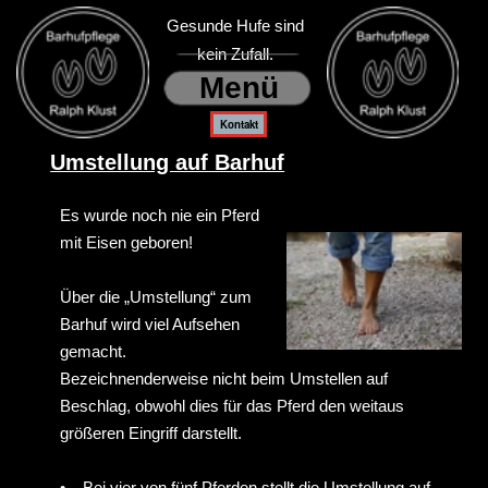
Gesunde Hufe sind
kein Zufall.
Menü
Kontakt
Umstellung auf Barhuf
Es wurde noch nie ein Pferd
mit Eisen geboren!
Über die „Umstellung“ zum
Barhuf wird viel Aufsehen
gemacht.
Bezeichnenderweise nicht beim Umstellen auf
Beschlag, obwohl dies für das Pferd den weitaus
größeren Eingriff darstellt.
•
Bei vier von fünf Pferden stellt die Umstellung auf
Barhuf kein Problem dar, wenn mit Umsicht
vorgegangen wird und die folgenden Grundsätze
beachtet werden.
•
Damit genügend Tragerand vorhanden ist, sollte
der letzte Beschlagstermin mindestens 6 Wochen
zurückliegen.