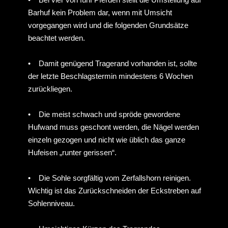
•
Die meist schwach und spröde gewordene
Hufwand muss geschont werden, die Nägel werden
einzeln gezogen und nicht wie üblich das ganze
Hufeisen „runter gerissen“.
•
Die Sohle sorgfältig vom Zerfallshorn reinigen.
Wichtig ist das Zurückschneiden der Eckstreben auf
Sohlenniveau.
•
Umsichtiges Kürzen des Tragrandes.
Ca. 2- 3mm müssen unbedingt erhalten bleiben.
Belässt man ihn zu lang, kann er ausbrechen. Ist er
zu kurz, muss die dafür nicht konstruierte Sohle das
Pferdegewicht tragen.
Das größte Hindernis zum guten Gelingen der
Umstellung ist nicht das Pferd, sondern meist der
Besitzer, da er sich oft erst zur Eisenabnahme
entscheidet, wenn der Huf schon schwer geschädigt
ist. Hat Ihr Pferd durch langjährigen Beschlag völlig
aus der Form gewachsene Hufe, oder Hufwände von
so schlechter Hornqualität, dass sie das
Pferdegewicht nicht mehr zu tragen vermögen, so