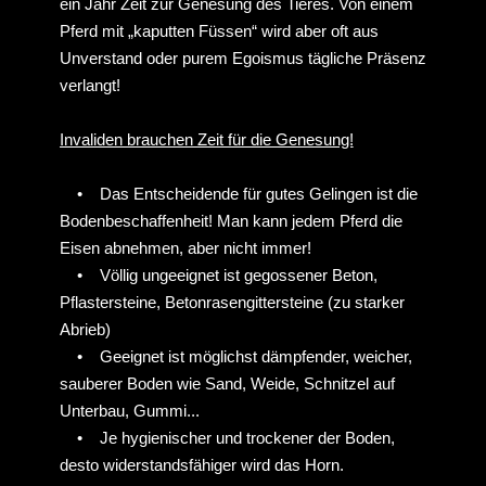
‍ •
Fette, Öle etc. sind gut für den Verkäufer. Dem
Huf schaden sie nicht (es sei denn es wird auf die
Sohle aufgetragen), es kann aber auch kein positiver
Einfluss auf die Hornqualität nachgewiesen werden.
Die beste Zeit zur Eisenabnahme ist das Frühjahr,
mindestens sechs Wochen
nach
dem letzten
Beschlagstermin, wenn die Frostperiode vorbei ist.
Ungünstig ist die Eisenabnahme im Spätherbst oder
Winter, da der Huf im Winter eher weniger Horn
produziert. Es besteht das Risiko, dass der vorher
weiche Auslauf zur knallhart gefrorenen
Mondlandschaft wird. Diese hartgefrorenen,
hügeligen Böden sind eine Tortur (selbst für gesunde
Pferde) und unerträglich für degenerierte Hufe mit
schwachen Trägerrändern und empfindlichen Sohlen.
Wer aber auch in der Frostperiode auf Barhuf
umstellen möchte, kann auf gut passende Hufschuhe
zurückgreifen.
ufpfleger, Barhufpfler, Hufpflege, Barhufpfle, Schmied, Hufschmied, Hufrehe, Rehe, Beschlag, Hufeisen, Barhufpflege Ralph Klust ihr Hufpfleger in NRW